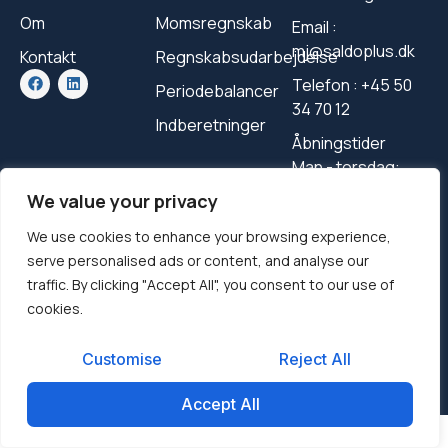
Om
Momsregnskab
Email :
mj@saldoplus.dk
Kontakt
Regnskabsudarbejdelse
Telefon : +45 50
Periodebalancer
34 70 12
Indberetninger
Åbningstider
Man - torsdag:
08.00 - 16.00
We value your privacy
Fredag: 08.00 -
We use cookies to enhance your browsing experience,
15.00
serve personalised ads or content, and analyse our
traffic. By clicking "Accept All", you consent to our use of
cookies.
© 2026 Saldo Plus | CVR: 36449322
Hjemmeside af Vendix
Customise
Reject All
Accept All