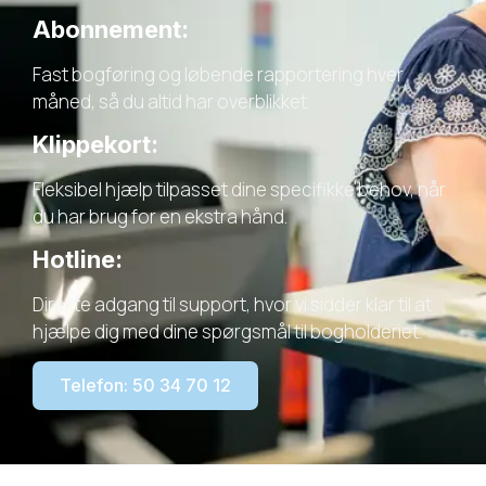
Abonnement:
Fast bogføring og løbende rapportering hver
måned, så du altid har overblikket.
Klippekort:
Fleksibel hjælp tilpasset dine specifikke behov, når
du har brug for en ekstra hånd.
Hotline:
Direkte adgang til support, hvor vi sidder klar til at
hjælpe dig med dine spørgsmål til bogholderiet.
Telefon: 50 34 70 12