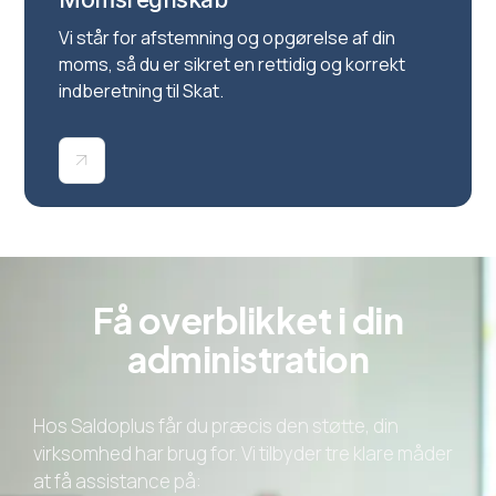
Vi står for afstemning og opgørelse af din
moms, så du er sikret en rettidig og korrekt
indberetning til Skat.
Få overblikket i din
administration
Hos Saldoplus får du præcis den støtte, din
virksomhed har brug for. Vi tilbyder tre klare måder
at få assistance på: