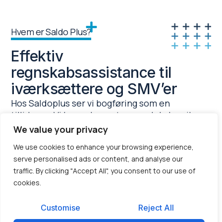
Hvem er Saldo Plus?
Effektiv
regnskabsassistance til
iværksættere og SMV’er
Hos Saldoplus ser vi bogføring som en
tillidssag. Vi har opbygget en model, der sikrer
dig en stabil og professionel
We value your privacy
samarbejdspartner, så du kan få den
We use cookies to enhance your browsing experience,
nødvendige ro omkring dit regnskab. Vi
serve personalised ads or content, and analyse our
fokuserer på den konkrete drift, så dine bilag
traffic. By clicking "Accept All", you consent to our use of
og indberetninger altid er på plads til tiden.
cookies.
Vores fundament bygger på en stærk
organisation i Svendborg, som varetager
Customise
Reject All
rekruttering og den grundige oplæring af vores